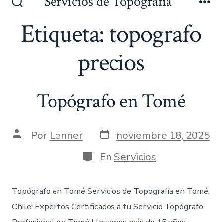
Servicios de Topografía
al
Alternar
Me
la
Etiqueta:
topografo
contenido
búsqueda
precios
Topógrafo en Tomé
Fecha
Autor
Por
Lenner
noviembre 18, 2025
de
de
publicación
la
Categorías
En
Servicios
entrada
Topógrafo en Tomé Servicios de Topografía en Tomé,
Chile: Expertos Certificados a tu Servicio Topógrafo
Profesional en Tomé Llevamos más de 15 años