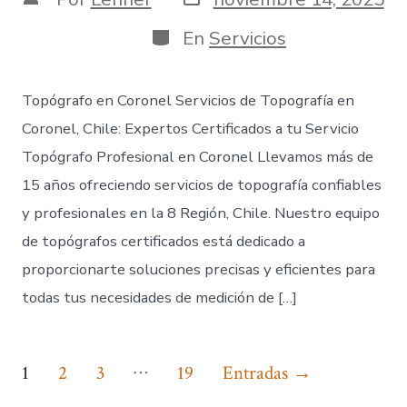
de
de
publicación
la
Categorías
En
Servicios
entrada
Topógrafo en Coronel Servicios de Topografía en
Coronel, Chile: Expertos Certificados a tu Servicio
Topógrafo Profesional en Coronel Llevamos más de
15 años ofreciendo servicios de topografía confiables
y profesionales en la 8 Región, Chile. Nuestro equipo
de topógrafos certificados está dedicado a
proporcionarte soluciones precisas y eficientes para
todas tus necesidades de medición de […]
Paginación
…
1
2
3
19
Entradas
→