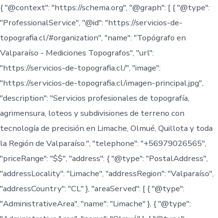
{ "@context": "https://schema.org", "@graph": [ { "@type":
"ProfessionalService", "@id": "https://servicios-de-
topografia.cl/#organization", "name": "Topógrafo en
Valparaíso - Mediciones Topografos", "url":
"https://servicios-de-topografia.cl/", "image":
"https://servicios-de-topografia.cl/imagen-principal.jpg",
"description": "Servicios profesionales de topografía,
agrimensura, loteos y subdivisiones de terreno con
tecnología de precisión en Limache, Olmué, Quillota y toda
la Región de Valparaíso.", "telephone": "+56979026565",
"priceRange": "$$", "address": { "@type": "PostalAddress",
"addressLocality": "Limache", "addressRegion": "Valparaíso",
"addressCountry": "CL" }, "areaServed": [ { "@type":
"AdministrativeArea", "name": "Limache" }, { "@type":