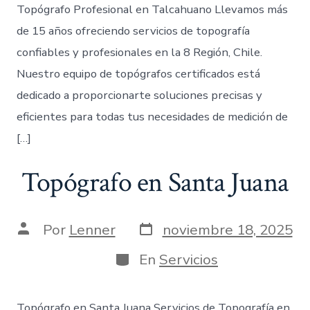
Topógrafo Profesional en Talcahuano Llevamos más
de 15 años ofreciendo servicios de topografía
confiables y profesionales en la 8 Región, Chile.
Nuestro equipo de topógrafos certificados está
dedicado a proporcionarte soluciones precisas y
eficientes para todas tus necesidades de medición de
[…]
Topógrafo en Santa Juana
Fecha
Autor
Por
Lenner
noviembre 18, 2025
de
de
publicación
la
Categorías
En
Servicios
entrada
Topógrafo en Santa Juana Servicios de Topografía en