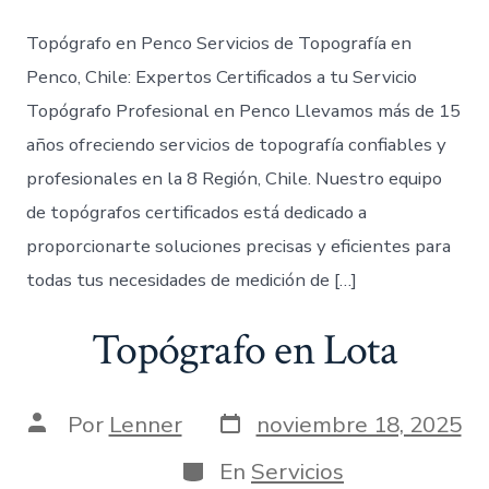
Topógrafo en Penco Servicios de Topografía en
Penco, Chile: Expertos Certificados a tu Servicio
Topógrafo Profesional en Penco Llevamos más de 15
años ofreciendo servicios de topografía confiables y
profesionales en la 8 Región, Chile. Nuestro equipo
de topógrafos certificados está dedicado a
proporcionarte soluciones precisas y eficientes para
todas tus necesidades de medición de […]
Topógrafo en Lota
Fecha
Autor
Por
Lenner
noviembre 18, 2025
de
de
publicación
la
Categorías
En
Servicios
entrada