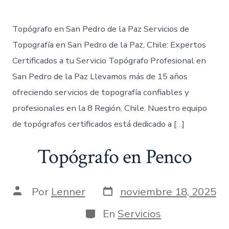
entrada
Topógrafo en San Pedro de la Paz Servicios de
Topografía en San Pedro de la Paz, Chile: Expertos
Certificados a tu Servicio Topógrafo Profesional en
San Pedro de la Paz Llevamos más de 15 años
ofreciendo servicios de topografía confiables y
profesionales en la 8 Región, Chile. Nuestro equipo
de topógrafos certificados está dedicado a […]
Topógrafo en Penco
Fecha
Autor
Por
Lenner
noviembre 18, 2025
de
de
publicación
la
Categorías
En
Servicios
entrada