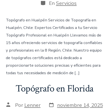
publicación
la
Categorías
En
Servicios
entrada
Topógrafo en Hualpén Servicios de Topografía en
Hualpén, Chile: Expertos Certificados a tu Servicio
Topógrafo Profesional en Hualpén Llevamos más de
15 años ofreciendo servicios de topografía confiables
y profesionales en la 8 Región, Chile. Nuestro equipo
de topógrafos certificados está dedicado a
proporcionarte soluciones precisas y eficientes para
todas tus necesidades de medición de […]
Topógrafo en Florida
Fecha
Autor
Por
Lenner
noviembre 14, 2025
de