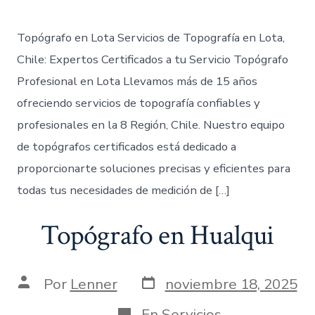
Topógrafo en Lota Servicios de Topografía en Lota,
Chile: Expertos Certificados a tu Servicio Topógrafo
Profesional en Lota Llevamos más de 15 años
ofreciendo servicios de topografía confiables y
profesionales en la 8 Región, Chile. Nuestro equipo
de topógrafos certificados está dedicado a
proporcionarte soluciones precisas y eficientes para
todas tus necesidades de medición de […]
Topógrafo en Hualqui
Fecha
Autor
Por
Lenner
noviembre 18, 2025
de
de
publicación
la
Categorías
En
Servicios