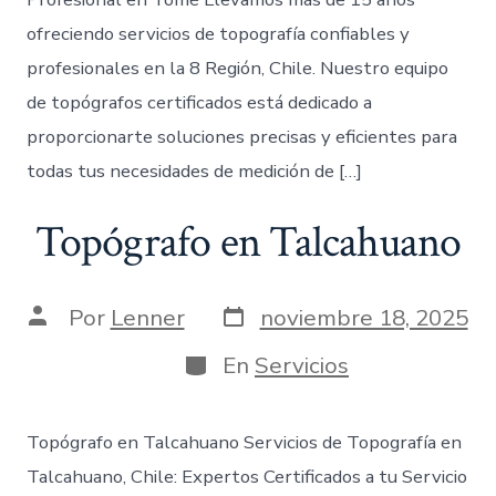
ofreciendo servicios de topografía confiables y
profesionales en la 8 Región, Chile. Nuestro equipo
de topógrafos certificados está dedicado a
proporcionarte soluciones precisas y eficientes para
todas tus necesidades de medición de […]
Topógrafo en Talcahuano
Fecha
Autor
Por
Lenner
noviembre 18, 2025
de
de
publicación
la
Categorías
En
Servicios
entrada
Topógrafo en Talcahuano Servicios de Topografía en
Talcahuano, Chile: Expertos Certificados a tu Servicio