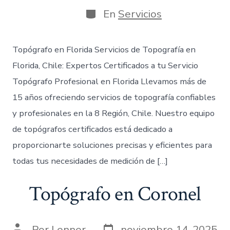
de
publicación
la
Categorías
En
Servicios
entrada
Topógrafo en Florida Servicios de Topografía en
Florida, Chile: Expertos Certificados a tu Servicio
Topógrafo Profesional en Florida Llevamos más de
15 años ofreciendo servicios de topografía confiables
y profesionales en la 8 Región, Chile. Nuestro equipo
de topógrafos certificados está dedicado a
proporcionarte soluciones precisas y eficientes para
todas tus necesidades de medición de […]
Topógrafo en Coronel
Fecha
Autor
Por
Lenner
noviembre 14, 2025