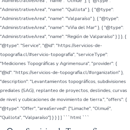
"AdministrativeArea", "name": "Olmué" }, { "@type":
"AdministrativeArea", "name": "Quillota" }, { "@type":
"AdministrativeArea", "name": "Valparaíso" }, { "@type":
"AdministrativeArea", "name": "Viña del Mar" }, { "@type":
"AdministrativeArea", "name": "Región de Valparaíso" } ] }, {
"@type": "Service", "@id": "https://servicios-de-
topografia.cl/#servicio-topografia", "serviceType":
"Mediciones Topográficas y Agrimensura", "provider": {
"@id": "https://servicios-de-topografia.cl/#organization" },
"description": "Levantamientos topográficos, subdivisiones
prediales (SAG), replanteo de proyectos, deslindes, curvas
de nivel y cubicaciones de movimiento de tierra.", "offers": {
"@type": "Offer", "areaServed": ["Limache", "Olmué",
"Quillota", "Valparaíso"] } } ] ] ```html
```
Saltar