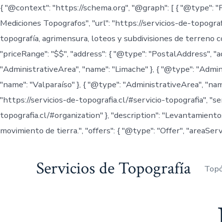
{ "@context": "https://schema.org", "@graph": [ { "@type": "
Mediciones Topografos", "url": "https://servicios-de-topografi
topografía, agrimensura, loteos y subdivisiones de terreno 
"priceRange": "$$", "address": { "@type": "PostalAddress", "a
"AdministrativeArea", "name": "Limache" }, { "@type": "Admin
"name": "Valparaíso" }, { "@type": "AdministrativeArea", "name
"https://servicios-de-topografia.cl/#servicio-topografia", "s
topografia.cl/#organization" }, "description": "Levantamient
movimiento de tierra.", "offers": { "@type": "Offer", "areaServ
Saltar
al
Servicios de Topografía
Topó
contenido