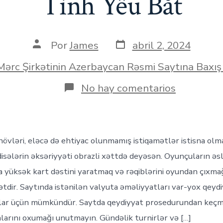
Tình Yêu Bắt
Fecha
Autor
Por
James
abril 2, 2024
de
de
publicación
la
ías
Mərc Şirkətinin Azerbaycan Rəsmi Saytına Baxış
entrada
en
No hay comentarios
:azmostbe
aze45
Xətti
Və
Live
növləri, eləcə də ehtiyac olunmamış istiqamətlər istisna olm
At
Azerbaija
isələrin əksəriyyəti obrazli xəttdə deyəsən. Oyunçuların əs
Bukmeker
a yüksək kart dəstini yaratmaq və rəqiblərini oyundan çıxma
Mostbet-
aze45
tdir. Saytında istənilən valyuta əməliyyatları var-yox qeyd
И
lar üçün mümkündür. Saytda qeydiyyat prosedurundan keç
Live
В
arını oxumağı unutmayın. Gündəlik turnirlər və […]