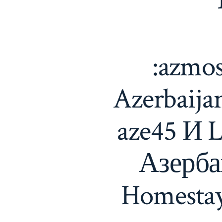
:azmos
Azerbaija
aze45 И 
Азерба
Homestay