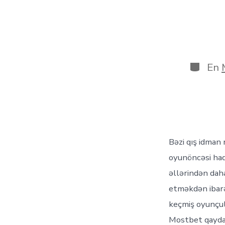
Categor
En
Bəzi qış idman 
oyunöncəsi had
əllərindən dah
etməkdən ibarə
keçmiş oyunçu
Mostbet qaydal