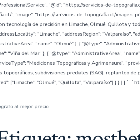
ProfessionalService", "@id": "https://servicios-de-topografia
a.cl/", "image": "https://servicios-de-topografia.cl/imagen-pri
con tecnología de precisión en Limache, Olmué, Quillota y t
ddressLocality": "Limache", "addressRegion": "Valparaíso", "a
istrativeArea", "name": "Olmué" }, { "@type": "Administrative
": "Viña del Mar" }, { "@type": "AdministrativeArea", "name": 
erviceType": "Mediciones Topográficas y Agrimensura", "provide
os topográficos, subdivisiones prediales (SAG), replanteo de 
ed": ["Limache", "Olmué", "Quillota", "Valparaíso"] } } ] ] ```
grafo al mejor precio
Etiqueta:
mostbe