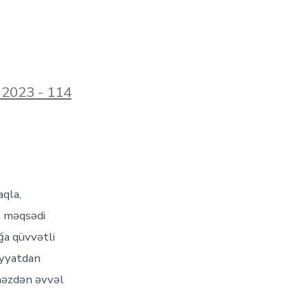
 2023 - 114
t-
aqla,
n
l məqsədi
::ruлиния
ğa qüvvətli
iyyatdan
məzdən əvvəl