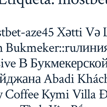
tbet-aze45 Xətti Və 
n Bukmeker::ruлини
Live В Букмекерско
йджана Abadi Khách
 Coffee Kymi Villa Đ