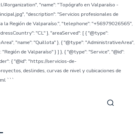
.cl/#organization", "name": "Topógrafo en Valparaíso -
ncipal.jpg", "description": "Servicios profesionales de
oda la Región de Valparaíso.", "telephone": "+56979026565",
ddressCountry": "CL" }, "areaServed": [ { "@type":
Area", "name": "Quillota" }, { "@type": "AdministrativeArea",
"Región de Valparaíso" } ] }, { "@type": "Service", "@id":
r": { "@id": "https://servicios-de-
proyectos, deslindes, curvas de nivel y cubicaciones de
html
```
Alternar
la
búsqueda
t