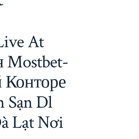
Live At
я Mostbet-
й Конторе
 Sạn Dl
à Lạt Nơi