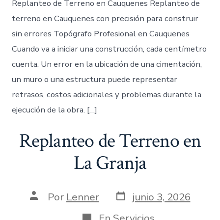
Replanteo de Terreno en Cauquenes Replanteo de
terreno en Cauquenes con precisión para construir
sin errores Topógrafo Profesional en Cauquenes
Cuando va a iniciar una construcción, cada centímetro
cuenta. Un error en la ubicación de una cimentación,
un muro o una estructura puede representar
retrasos, costos adicionales y problemas durante la
ejecución de la obra. […]
Replanteo de Terreno en
La Granja
Fecha
Autor
Por
Lenner
junio 3, 2026
de
de
publicación
la
Categorías
En
Servicios