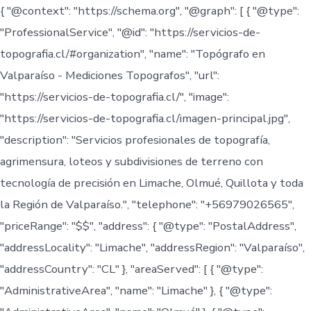
{ "@context": "https://schema.org", "@graph": [ { "@type":
"ProfessionalService", "@id": "https://servicios-de-
topografia.cl/#organization", "name": "Topógrafo en
Valparaíso - Mediciones Topografos", "url":
"https://servicios-de-topografia.cl/", "image":
"https://servicios-de-topografia.cl/imagen-principal.jpg",
"description": "Servicios profesionales de topografía,
agrimensura, loteos y subdivisiones de terreno con
tecnología de precisión en Limache, Olmué, Quillota y toda
la Región de Valparaíso.", "telephone": "+56979026565",
"priceRange": "$$", "address": { "@type": "PostalAddress",
"addressLocality": "Limache", "addressRegion": "Valparaíso",
"addressCountry": "CL" }, "areaServed": [ { "@type":
"AdministrativeArea", "name": "Limache" }, { "@type":