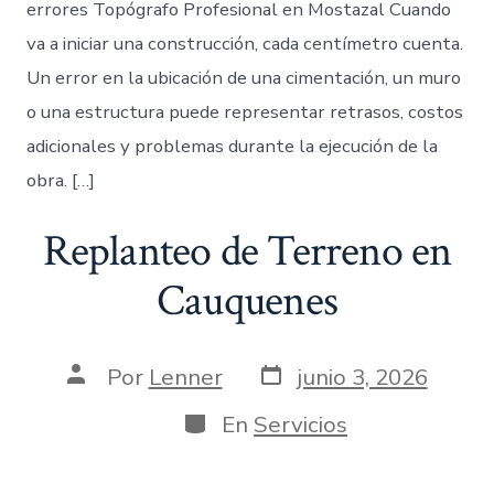
errores Topógrafo Profesional en Mostazal Cuando
va a iniciar una construcción, cada centímetro cuenta.
Un error en la ubicación de una cimentación, un muro
o una estructura puede representar retrasos, costos
adicionales y problemas durante la ejecución de la
obra. […]
Replanteo de Terreno en
Cauquenes
Fecha
Autor
Por
Lenner
junio 3, 2026
de
de
publicación
la
Categorías
En
Servicios
entrada