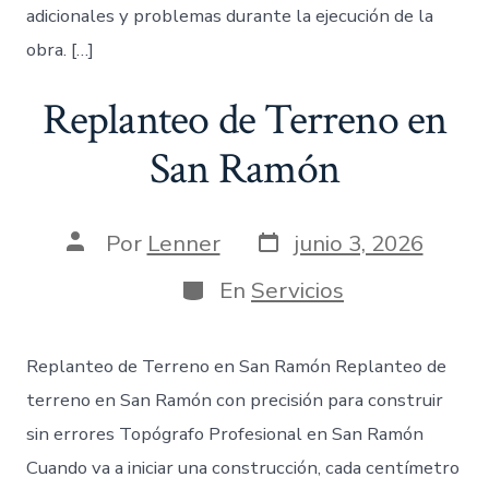
adicionales y problemas durante la ejecución de la
obra. […]
Replanteo de Terreno en
San Ramón
Fecha
Autor
Por
Lenner
junio 3, 2026
de
de
publicación
la
Categorías
En
Servicios
entrada
Replanteo de Terreno en San Ramón Replanteo de
terreno en San Ramón con precisión para construir
sin errores Topógrafo Profesional en San Ramón
Cuando va a iniciar una construcción, cada centímetro