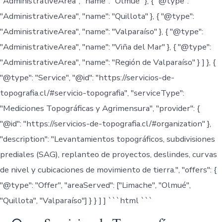
"AdministrativeArea", "name": "Olmué" }, { "@type":
"AdministrativeArea", "name": "Quillota" }, { "@type":
"AdministrativeArea", "name": "Valparaíso" }, { "@type":
"AdministrativeArea", "name": "Viña del Mar" }, { "@type":
"AdministrativeArea", "name": "Región de Valparaíso" } ] }, {
"@type": "Service", "@id": "https://servicios-de-
topografia.cl/#servicio-topografia", "serviceType":
"Mediciones Topográficas y Agrimensura", "provider": {
"@id": "https://servicios-de-topografia.cl/#organization" },
"description": "Levantamientos topográficos, subdivisiones
prediales (SAG), replanteo de proyectos, deslindes, curvas
de nivel y cubicaciones de movimiento de tierra.", "offers": {
"@type": "Offer", "areaServed": ["Limache", "Olmué",
"Quillota", "Valparaíso"] } } ] ] ```html
```
Saltar