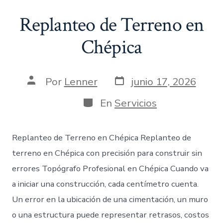
Replanteo de Terreno en
Chépica
Fecha
Autor
Por
Lenner
junio 17, 2026
de
de
publicación
la
Categorías
En
Servicios
entrada
Replanteo de Terreno en Chépica Replanteo de
terreno en Chépica con precisión para construir sin
errores Topógrafo Profesional en Chépica Cuando va
a iniciar una construcción, cada centímetro cuenta.
Un error en la ubicación de una cimentación, un muro
o una estructura puede representar retrasos, costos