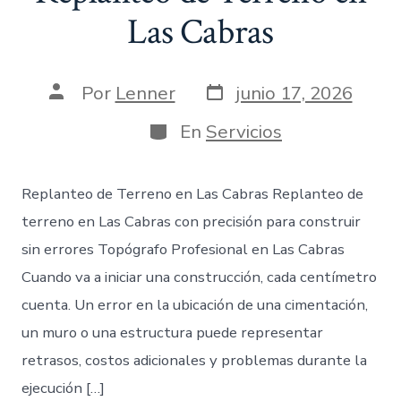
Las Cabras
Fecha
Autor
Por
Lenner
junio 17, 2026
de
de
publicación
la
Categorías
En
Servicios
entrada
Replanteo de Terreno en Las Cabras Replanteo de
terreno en Las Cabras con precisión para construir
sin errores Topógrafo Profesional en Las Cabras
Cuando va a iniciar una construcción, cada centímetro
cuenta. Un error en la ubicación de una cimentación,
un muro o una estructura puede representar
retrasos, costos adicionales y problemas durante la
ejecución […]