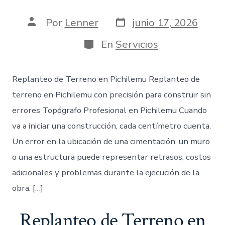
Fecha
Autor
Por
Lenner
junio 17, 2026
de
de
publicación
la
Categorías
En
Servicios
entrada
Replanteo de Terreno en Pichilemu Replanteo de
terreno en Pichilemu con precisión para construir sin
errores Topógrafo Profesional en Pichilemu Cuando
va a iniciar una construcción, cada centímetro cuenta.
Un error en la ubicación de una cimentación, un muro
o una estructura puede representar retrasos, costos
adicionales y problemas durante la ejecución de la
obra. […]
Replanteo de Terreno en