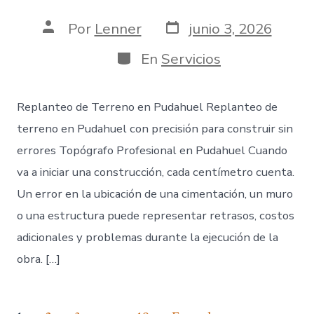
Fecha
Autor
Por
Lenner
junio 3, 2026
de
de
publicación
la
Categorías
En
Servicios
entrada
Replanteo de Terreno en Pudahuel Replanteo de
terreno en Pudahuel con precisión para construir sin
errores Topógrafo Profesional en Pudahuel Cuando
va a iniciar una construcción, cada centímetro cuenta.
Un error en la ubicación de una cimentación, un muro
o una estructura puede representar retrasos, costos
adicionales y problemas durante la ejecución de la
obra. […]
…