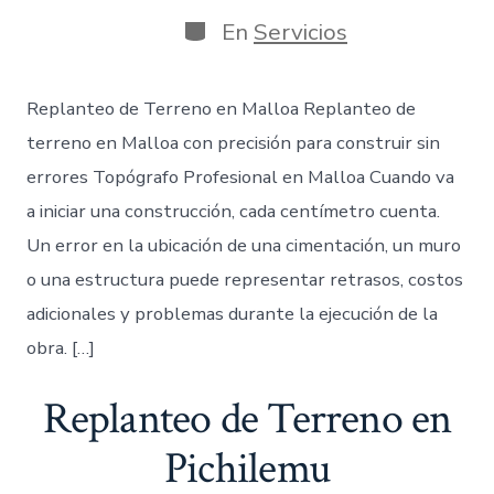
de
de
publicación
la
Categorías
En
Servicios
entrada
Replanteo de Terreno en Malloa Replanteo de
terreno en Malloa con precisión para construir sin
errores Topógrafo Profesional en Malloa Cuando va
a iniciar una construcción, cada centímetro cuenta.
Un error en la ubicación de una cimentación, un muro
o una estructura puede representar retrasos, costos
adicionales y problemas durante la ejecución de la
obra. […]
Replanteo de Terreno en
Pichilemu