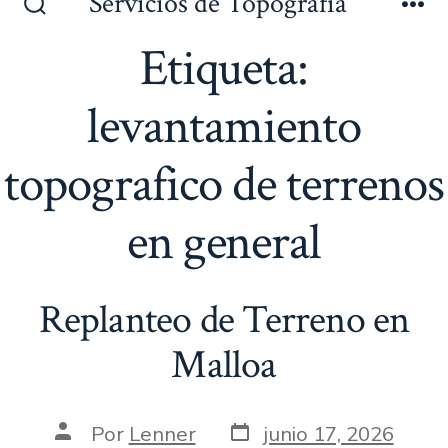
Servicios de Topografía
al
Alternar
Me
la
Etiqueta:
contenido
búsqueda
levantamiento
topografico de terrenos
en general
Replanteo de Terreno en
Malloa
Fecha
Autor
Por
Lenner
junio 17, 2026