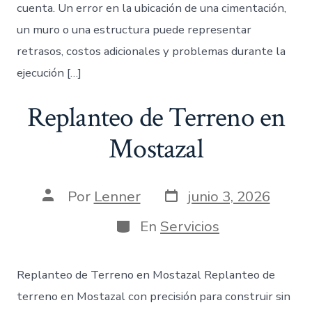
cuenta. Un error en la ubicación de una cimentación,
un muro o una estructura puede representar
retrasos, costos adicionales y problemas durante la
ejecución […]
Replanteo de Terreno en
Mostazal
Fecha
Autor
Por
Lenner
junio 3, 2026
de
de
publicación
la
Categorías
En
Servicios
entrada
Replanteo de Terreno en Mostazal Replanteo de
terreno en Mostazal con precisión para construir sin